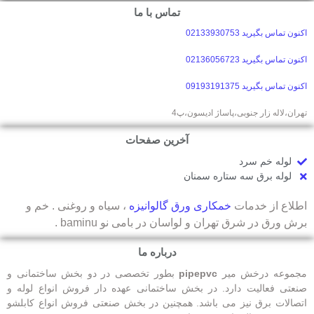
تماس با ما
اکنون تماس بگیرید 02133930753
اکنون تماس بگیرید 02136056723
اکنون تماس بگیرید 09193191375
تهران،لاله زار جنوبی،پاساژ ادیسون،پ4
آخرین صفحات
لوله خم سرد
لوله برق سه ستاره سمنان
اطلاع از خدمات
خمکاری ورق گالوانیزه
، سیاه و روغنی . خم و
برش ورق در شرق تهران و لواسان در بامی نو baminu .
درباره ما
مجموعه درخش میر
pipepvc
بطور تخصصی در دو بخش ساختمانی و
صنعتی فعالیت دارد. در بخش ساختمانی عهده دار فروش انواع لوله و
اتصالات برق نیز می باشد. همچنین در بخش صنعتی فروش انواع کابلشو