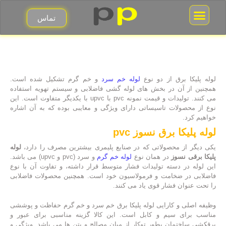
تماس
جعبه فیوز مینیاتوری
قوطی برق کلید و پریز
لوله پلیکا برق از دو نوع
لوله خم سرد
و خم گرم تشکیل شده است.
همچنین از آن در بخش های لوله گشی فاضلابی و سیستم تهویه استفاده
می کنند. تولیدات و قیمت نمونه pvc با upvc با یکدیگر متفاوت است. این
نوع از محصولات تاسیساتی دارای ویژگی و معایبی بوده که به آن اشاره
خواهیم کرد.
لوله پلیکا برق نسوز pvc
یکی دیگر از محصولاتی که در صنایع پلیمری بیشترین مصرف را دارد،
لوله
پلیکا برقی نسوز
در همان نوع
لوله خم گرم
و سرد (pvc و upvc) می باشد.
این لوله در دسته تولیدات فشار متوسط قرار داشته، و تفاوت آن با نوع
فاضلابی در ضخامت و فرمولاسیون خود است. همچنین محصولات فاضلابی
را تحت عنوان فشار قوی یاد می کنند.
وظیفه اصلی و کارایی لوله پلیکا برق خم سرد و خم گرم حفاظت و پوششی
مناسب برای سیم و کابل است. این کالا گزینه مناسبی برای عبور و
برقکشی ساختمان بطور توکار از میان مصالح و بتن ها می باشد. ویژگی و