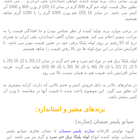
وزن، سایز، رنگ، برند تولید کننده، گواهی استاندارد ملی ایران و … می باشد.
بطور مثال قیمت لوله خم گرم 800 گرم در سایز 13 (20) از وزن 900 و 1000 آن
کمتر می باشد. در سایز 16 (20) هم وزن 1000 گرم را با 1200 گرم شاهد
هستیم.
در برخی موارد برند تولید کننده از نظر شناس بودن و جا افتادگی قیمت را به
مراتب بیشتر اعلام می کند. همچنین نشان گاهی استاندارد ملی ایران به همراه
درج کد 10 رقیم بر روی لوله پلیکا برقی خود در تعیین قیمت موثر می باشد. با
افزایش سایز در این نوع لوله ها نیز بالا رفتن قیمت را شاهد هستیم.
لوله پلیکا برق هم در نوع خم سرد و هم خم گرم در سایز 13 (20 یا 2)، 16 (25 یا
2.5)، 21 (32 یا 3)، 29 (40 یا 4)، 36 (50 یا 5)، 48 (63) تولید می گردد. هرچه
سایز افزایش یابد، قیمت هم به همان نسبت بالا می رود.
در سایزهای بالاتر به دلیل فروش کمتر و حجم بالایی که دارند، کرایه بیشتری به
آن تعلق می گیرد. این موضوع باعث شده تا قیمت آنها در مقایسه با وزن آن
کمی بیشتر باشد.
برندهای معتبر و استاندارد:
سپانو پلیمر سمنان (سازند)
گروه تولیدی کارخانه
سازند پلیمر سمنان
با نشان تجاری سپانو پلیمر
سمنان، تولید کننده انواع
لوله پلیکا برق خم سرد
و گرم نیز می باشد. این