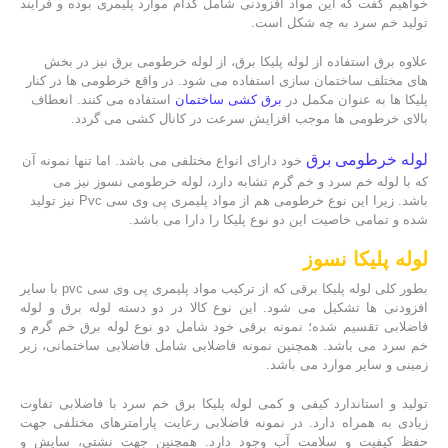
خواهیم گفت که این مواد افزودنی شامل کدام موارد پلیمری بوده و فرآیند
تولید خم سرد به چه شکل است.
علاوه برق استفاده از لوله پلیکا برق، از لوله خرطومی برق نیز در بخش
های مختلف ساختمان سازی استفاده می شود. در واقع خرطومی ها در کنار
پلیکا ها به عنوان مکمل در
برق کشی ساختمان
استفاده می کنند. انعطاف
بالای خرطومی ها موجب افزایش سرعت در کانال کشی می گردد.
لوله خرطومی برق
خود دارای انواع مختلفی می باشد. اما تنها نمونه آن
که با لوله خم سرد و خم گرم تشابه دارد، لوله خرطومی نسوز نیز می
باشد. زیرا این نوع خرطومی هم از مواد پلیمری پی وی سی Pvc نیز تولید
شده و تمامی خاصیت این دو نوع پلیکا را دارا می باشد.
لوله پلیکا نسوز
بطور کلی لوله پلیکا برقی که از ترکیب مواد پلیمری پی وی سی pvc با سایر
افزودنی ها تشکیل می شود. این نوع کالا در دو دسته لوله برق و لوله
فاضلابی تقسیم شده؛ نمونه برقی خود شامل دو نوع لوله برق خم گرم و
خم سرد می باشد. همچنین نمونه فاضلابی شامل فاضلابی ساختمانی، زیر
زمینی و سایر موارد می باشد.
تولید و استاندارد کیفی و کمی لوله پلیکا برق خم سرد با فاضلابی تفاوت
زیادی به همراه دارد. در نمونه فاضلابی رعایت پارامترهای مختلفی جهت
حفظ کیفیت و سلامت آب وجود دارد. همچنین جهت نشتی، سایش و