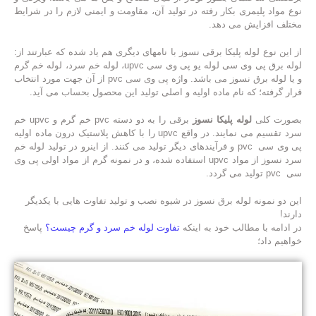
نوع مواد پلیمری بکار رفته در تولید آن، مقاومت و ایمنی لازم را در شرایط
مختلف افزایش می دهد.
از این نوع لوله پلیکا برقی نسوز با نامهای دیگری هم یاد شده که عبارتند از:
لوله برق پی وی سی لوله یو پی وی سی upvc، لوله خم سرد، لوله خم گرم
و یا لوله برق نسوز می باشد. واژه پی وی سی pvc از آن جهت مورد انتخاب
قرار گرفته؛ که نام ماده اولیه و اصلی تولید این محصول بحساب می آید.
بصورت کلی
لوله پلیکا نسوز
برقی را به دو دسته pvc خم گرم و upvc خم
سرد تقسیم می نمایند. در واقع upvc را با کاهش پلاستیک درون ماده اولیه
پی وی سی pvc و فرآیندهای دیگر تولید می کنند. از اینرو در تولید
لوله خم
سرد نسوز
از مواد upvc استفاده شده، و در نمونه گرم از مواد اولی پی وی
سی pvc تولید می گردد.
این دو نمونه لوله برق نسوز در شیوه نصب و تولید تفاوت هایی با یکدیگر
دارند!
در ادامه با مطالب خود به اینکه
تفاوت لوله خم سرد و گرم چیست؟
پاسخ
خواهیم داد؛