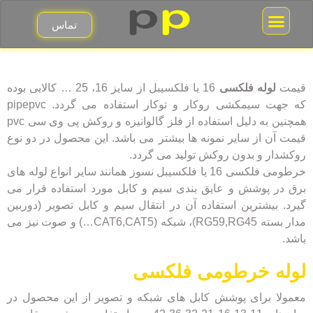
تماس
جعبه فیوز مینیاتوری
قوطی برق کلید و پریز
قیمت
لوله فلکسی
16 یا فلکسیبل از سایز 16، 25 … کالایی بوده
که جهت سیمکشی روکار و توکار استفاده می گردد. pipepvc
همچنین به دلیل استفاده از فلز گالوانیزه و روکش پی وی سی pvc
قیمت آن از سایر نمونه ها بیشتر می باشد. این محصول در دو نوع
روکشدار و بدون روکش تولید می گردد.
خرطومی فلکسی 16 یا فلکسیبل نسوز همانند سایر انواع لوله های
برق در پوشش و عایق بندی سیم و کابل مورد استفاده قرار می
گیرد. بیشترین استفاده آن در انتقال سیم و کابل تصویر (دوربین
مدار بسته RG59,RG45)، شبکه (CAT6,CAT5…) و صوت نیز می
باشد.
لوله خرطومی فلکسی
معمولا برای پوشش کابل های شبکه و تصویر از این محصول در