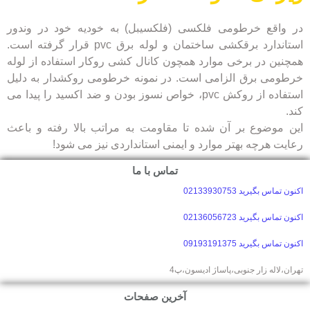
در واقع خرطومی فلکسی (فلکسیبل) به خودیه خود در وندور
استاندارد برقکشی ساختمان و لوله برق pvc قرار گرفته است.
همچنین در برخی موارد همچون کانال کشی روکار استفاده از لوله
خرطومی برق الزامی است. در نمونه خرطومی روکشدار به دلیل
استفاده از روکش pvc، خواص نسوز بودن و ضد اکسید را پیدا می
کند.
این موضوع بر آن شده تا مقاومت به مراتب بالا رفته و باعث
رعایت هرچه بهتر موارد و ایمنی استانداردی نیز می شود!
تماس با ما
اکنون تماس بگیرید 02133930753
اکنون تماس بگیرید 02136056723
اکنون تماس بگیرید 09193191375
تهران،لاله زار جنوبی،پاساژ ادیسون،پ4
آخرین صفحات