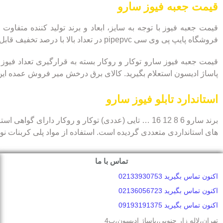
قیمت جعبه فیوز سارو
قیمت جعبه فیوز با توجه به سایز، ابعاد و برند تولید کننده متفا
فروشگاه پایپ پی وی سی pipepvc در تعداد بالا با درصد تخفیف قابل ملاحظه ای به مشتریا ارائه می گردد.
قیمت جعبه فیوز سارو توکار و روکار بسته به قرارگیری تعداد فیو
پاساژ ادیسون استعلام بگیرید. کالای برق درخش میر فروش عمده این
استاندارد تابلو فیوز سارو
برند سارو 6 8 12 16 … تایی (عددی) توکار و روکار د
های استانداردی متعددی گردیده است. استفاده از مواد پلی کربنات ن
تماس با ما
اکنون تماس بگیرید 02133930753
اکنون تماس بگیرید 02136056723
اکنون تماس بگیرید 09193191375
تهران،لاله زار جنوبی،پاساژ ادیسون،پ4