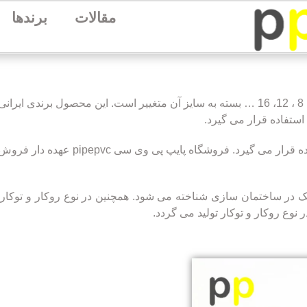
مقالات
برندها
قیمت جعبه فیوز سارو (تابلو مینیاتوری) توکار و روکار در سایزهای 6، 8 ، 12، 16 … بسته به سایز آن متغی
این قاب جهت نگهداری و محافظت از کلیدهای مینیاتوری مور
 یک در ساختمان سازی شناخته می شود. همچنین در نوع روکار و توکار آ