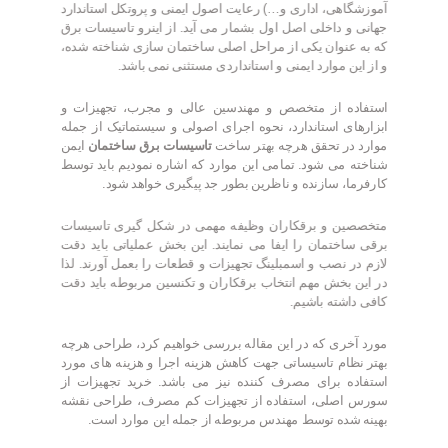
آموزشگاهی، اداری و…) رعایت اصول ایمنی و پروتکل استاندارد
جهانی و داخلی اصل اول بشمار می آید. از اینرو تاسیسات برق
که به عنوان یکی از مراحل اصلی ساختمان سازی شناخته شده،
و از این موارد ایمنی و استانداردی مستثنی نمی باشد.
استفاده از متخصص و مهندسین عالی و مجرب، تجهیزات و
ابزارهای استاندارد، نحوه اجرای اصولی و سیستماتیک از جمله
موارد در تحقق هرچه بهتر ساخت
تاسیسات برق ساختمان
ایمن
شناخته می شود. تمامی این موارد که اشاره نمودیم باید توسط
کارفرما، سازنده و ناظرین بطور جد پیگیری خواهد شود.
متخصصین و برقکاران وظیفه مهمی در شکل گیری تاسیسات
برقی ساختمان را ایفا می نمایند. این بخش عملیاتی باید دقت
لازم در نصب و اسمبلینگ تجهیزات و قطعات را بعمل آورند. لذا
در این بخش مهم انتخاب برقکاران و تکنسین مربوطه باید دقت
کافی داشته باشیم.
مورد آخری که در این مقاله بررسی خواهیم کرد، طراحی هرچه
بهتر نظام تاسیساتی جهت کاهش هزینه اجرا و هزینه های مورد
استفاده برای مصرف کننده نیز می باشد. خرید تجهیزات از
سورس اصلی، استفاده از تجهیزات کم مصرف، طراحی نقشه
بهینه شده توسط مهندس مربوطه از جمله این موارد است.