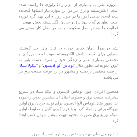
امروزه بشر، به بسیاری از ابزار و تکنولوژی ها وابسته شده
است. الکتریسیته و برق نیز در این موارد نیاز انسانها گنجانده
شده است. تمامی امور ما در طول روز به این مهم گره خورده
است. بطوری که با نبود برق و جریان الکتریسیته بخش مهمی از
فعالیت ها چه در محل سکونت و چه در محل کار مختل می
گردد.
بشر در طول زمان حیاط خود و در قرن های اخیر کوشش
بسزایی برای کسب دانش الکتریسیته نموده است. بزرگان و
محققین بسیاری عمر و زندگی خود را صرف دست یابی به
“برق” نموده اند. بطور مثال “
توماس آلوا ادیسون
” و “
نیکولا تسلا
”
از جمله محققین برجسته و مشهور در این حوضه صنعت برق نیز
می باشند.
همچنین افرادی چون توماس ادیسون و نیکلا تسلا در تسریع
پیشرفت صنعت برق و خطوط انتقال آن بیشترین تلاش را نموده
اند. بطور مثال توماس آلوا ادیسون برای تولید جریان برق اولین
نیروگاه برقی را ایجاد کرد. و با قرار گیری کابل و خطوط، اولین
شبکه توزیع برق بصورت محدود جهت روشن نمودن لامپ ایجاد
کرد.
از اینرو می توان مهمترین بخش در سازه تاسیسات برق